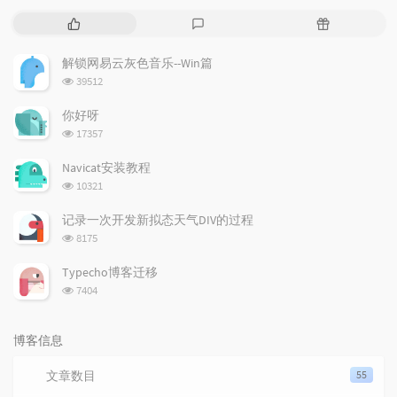
热
最
随
门
新
机
文
评
文
解锁网易云灰色音乐--Win篇
章
论
章
浏览次数:
39512
你好呀
浏览次数:
17357
Navicat安装教程
浏览次数:
10321
记录一次开发新拟态天气DIV的过程
浏览次数:
8175
Typecho博客迁移
浏览次数:
7404
博客信息
文章数目
55