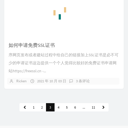
如何申请免费SSL证书
序网页发布或者建站过程中给自己的链接加上SSL证书是必不可
少的申请证书这边提供一个个人觉得比较好的免费证书申请网
站https://freessl.cn -...
Ricken
2021 年 10 月 03 日
3 条评论
1
2
3
4
5
6
...
11