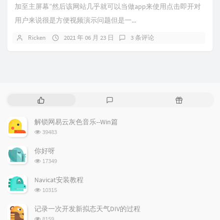
加至主屏幕”然后该网站几乎就可以当做app来使用点击即开对
用户来说很是方便视频演示问题但是一...
Ricken
2021 年 06 月 23 日
3 条评论
热
最
随
门
新
机
文
评
文
解锁网易云灰色音乐--Win篇
章
论
章
浏览次数:
39483
你好呀
浏览次数:
17349
Navicat安装教程
浏览次数:
10315
记录一次开发新拟态天气DIV的过程
浏览次数:
8159