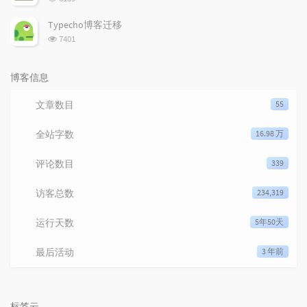
Typecho博客迁移
浏览次数:
7401
博客信息
文章数目
55
全站字数
16.98 万
评论数目
339
访客总数
234,319
运行天数
5年50天
最后活动
3 年前
标签云