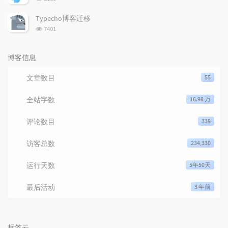
Typecho博客迁移
浏览次数:
7401
博客信息
文章数目
55
全站字数
16.98 万
评论数目
339
访客总数
234,330
运行天数
5年50天
最后活动
3 年前
标签云