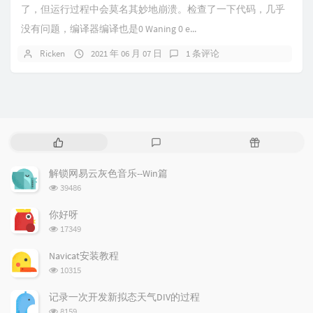
了，但运行过程中会莫名其妙地崩溃。检查了一下代码，几乎
没有问题，编译器编译也是0 Waning 0 e...
Ricken
2021 年 06 月 07 日
1 条评论
热
最
随
门
新
机
文
评
文
解锁网易云灰色音乐--Win篇
章
论
章
浏览次数:
39486
你好呀
浏览次数:
17349
Navicat安装教程
浏览次数:
10315
记录一次开发新拟态天气DIV的过程
浏览次数:
8159