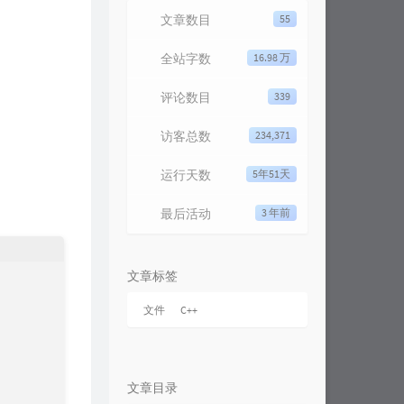
文章数目
55
全站字数
16.98 万
评论数目
339
访客总数
234,371
运行天数
5年51天
最后活动
3 年前
文章标签
文件
C++
文章目录