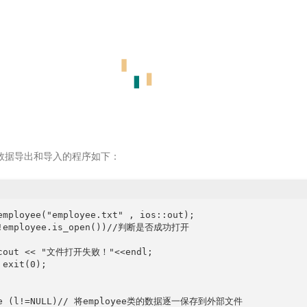
数据导出和导入的程序如下：
employee("employee.txt" , ios::out);

(!employee.is_open())//判断是否成功打开 

 cout << "文件打开失败！"<<endl;

exit(0);

le (l!=NULL)// 将employee类的数据逐一保存到外部文件 
