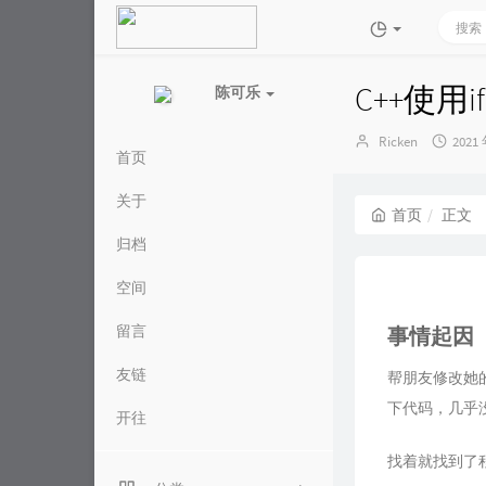
C++使用
陈可乐
博
发
Ricken
2021
首页
主：
布
时
间：
关于
首页
正文
归档
空间
留言
事情起因
友链
帮朋友修改她
下代码，几乎
开往
找着就找到了