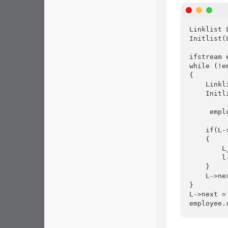
Linklist L
Initlist(L
ifstream 
while (!e
{

    Linkli
    Initli
     empl
    if(L-
    {

        L
        l
    }

    L->nex
} 

L->next = 
employee