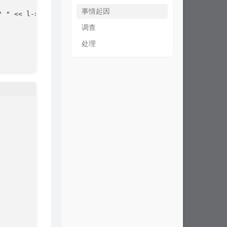
事情起因
 " << l->phone <<endl ;

调查
处理