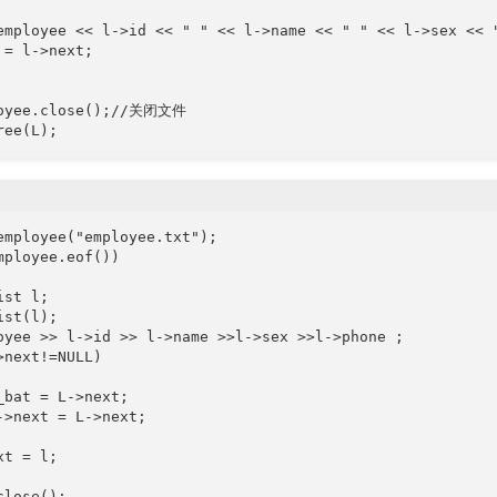
employee << l->id << " " << l->name << " " << l->sex << "
 = l->next;

oyee.close();//关闭文件

ree(L);
employee("employee.txt");

mployee.eof())

st l;

st(l);

oyee >> l->id >> l->name >>l->sex >>l->phone ;

>next!=NULL)

_bat = L->next;

->next = L->next;

t = l;

close();