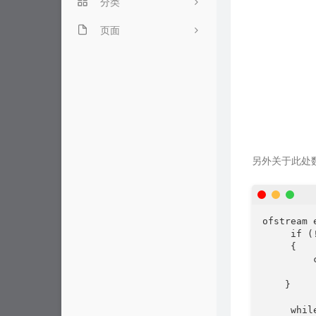
分类
碎碎念
页面
学习笔记
小清单
技巧杂烩
视频解析
4
0
另外关于此处
ofstream 
     if 
     {

        
          
    }

     whi