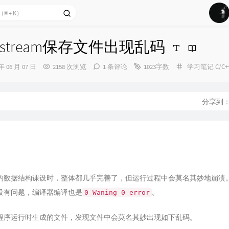
1
ifstream保存文件出现乱码
2
分
 年 06 月 07 日
2158 次浏览
1 条评论
1023字数
学习笔记
C/C+
3
类：
4
5
分享到
6
的数据结构课设时，整体都几乎完善了，但运行过程中会莫名其妙地崩溃
没有问题，编译器编译也是
。
0 Waning 0 error
程序运行时生成的文件，发现文件中会莫名其妙出现如下乱码。