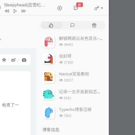
Sleepyhead(恋雪纪)
新
- MerrinZephyr
生活倒影
苏运莹
热
最
随
Sleepyhead(恋雪纪)
MerrinZephyr
门
新
机
文
评
文
解锁网易云灰色音乐--Win篇
+
地球另一边
落小安
章
论
章
浏览次数:
39493
给防护罩一吻 (feat. SOPHY)
你好呀
Dear Jane / 王嘉仪
时钟倒转
张德伊玲
：
浏览次数:
17350
回忆航线
张德伊玲
Navicat安装教程
浏览次数:
10317
记录一次开发新拟态天气DIV的过程
浏览次数:
8161
。检查了一
Typecho博客迁移
浏览次数:
7403
博客信息