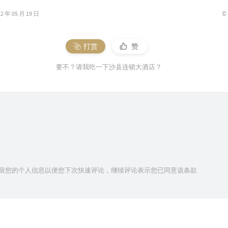
©
年 05 月 19 日
打赏
赞
要不？请我吃一下沙县连锁大酒店？
技术保留您的个人信息以便您下次快速评论，继续评论表示您已同意该条款