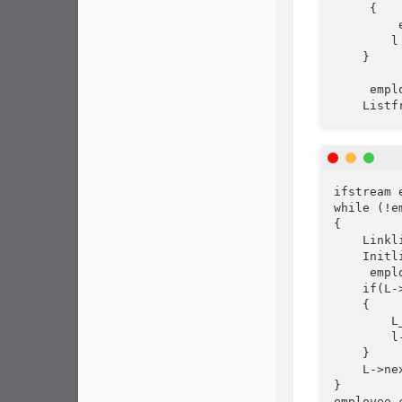
     {

         
        l
    } 

     empl
    Listf
ifstream 
while (!e
{

    Linkli
    Initli
     empl
    if(L-
    {

        L
        l
    }

    L->nex
} 

employee.