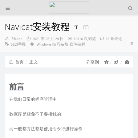
Navicat安装教程
博
发
Ricken
2021 年 06 月 29 日
10316 次浏览
15 条评论
主：
布
分
3813字数
Windows
技巧杂烩
软件破解
时
类：
间：
首页
正文
分享到：
前言
在我们日常的程序管理中
数据库是避免不了要接触的
而一般都方法都是使用命令行进行操作