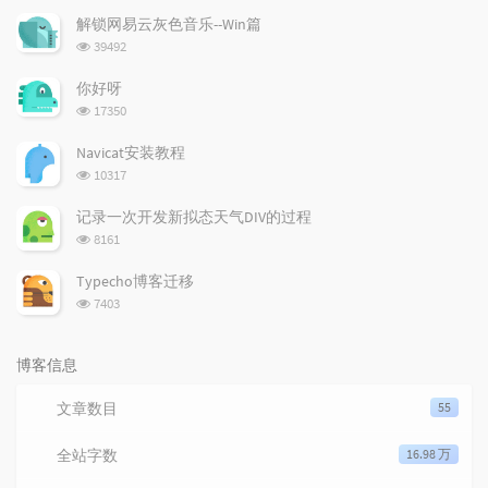
文
评
文
解锁网易云灰色音乐--Win篇
章
论
章
浏览次数:
39492
你好呀
浏览次数:
17350
Navicat安装教程
浏览次数:
10317
记录一次开发新拟态天气DIV的过程
浏览次数:
8161
Typecho博客迁移
浏览次数:
7403
博客信息
文章数目
55
全站字数
16.98 万