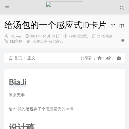
给汤包的一个感应式ID卡片
博
发
Ricken
2021 年 10 月 30 日
4780 次浏览
11 条评论
主：
布
分
512字数
有趣玩意
杂七杂八
时
类：
间：
首页
正文
分享到：
BiaJi
闲来无事
给PT群的
汤包
弄了个感应发光的ID卡
设计稿