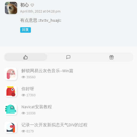
初心
April 8th, 2022 at 04:28 pm
有点意思 ::tv:tv_huaji::
回复
热
最
随
门
新
机
文
评
文
解锁网易云灰色音乐--Win篇
章
论
章
浏览次数:
39560
你好呀
浏览次数:
17393
Navicat安装教程
浏览次数:
10338
记录一次开发新拟态天气DIV的过程
浏览次数:
8179