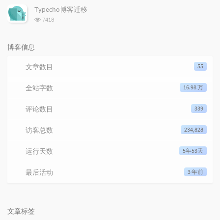
Typecho博客迁移
浏览次数:
7418
博客信息
文章数目
55
全站字数
16.98 万
评论数目
339
访客总数
234,828
运行天数
5年53天
最后活动
3 年前
文章标签