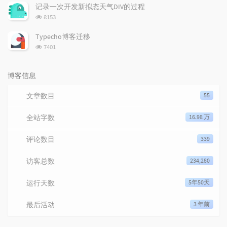
记录一次开发新拟态天气DIV的过程
浏览次数:
8153
Typecho博客迁移
浏览次数:
7401
博客信息
文章数目
55
全站字数
16.98 万
评论数目
339
访客总数
234,280
运行天数
5年50天
最后活动
3 年前