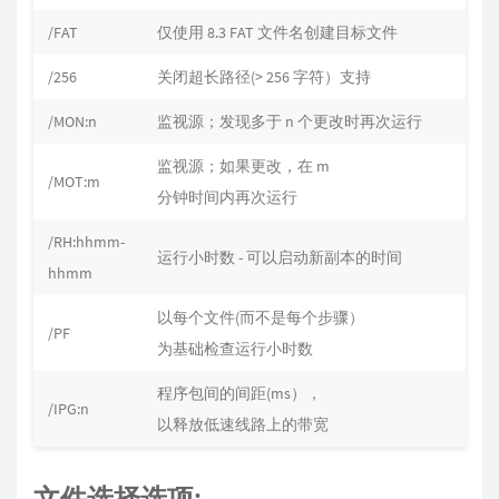
/FAT
仅使用 8.3 FAT 文件名创建目标文件
/256
关闭超长路径(> 256 字符）支持
/MON:n
监视源；发现多于 n 个更改时再次运行
监视源；如果更改，在 m
/MOT:m
分钟时间内再次运行
/RH:hhmm-
运行小时数 - 可以启动新副本的时间
hhmm
以每个文件(而不是每个步骤）
/PF
为基础检查运行小时数
程序包间的间距(ms），
/IPG:n
以释放低速线路上的带宽
文件选择选项: