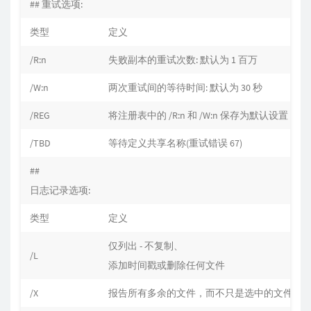
## 重试选项:
类型
定义
/R:n
失败副本的重试次数: 默认为 1 百万
/W:n
两次重试间的等待时间: 默认为 30 秒
/REG
将注册表中的 /R:n 和 /W:n 保存为默认设置
/TBD
等待定义共享名称(重试错误 67)
##
日志记录选项:
类型
定义
仅列出 - 不复制、
/L
添加时间戳或删除任何文件
/X
报告所有多余的文件，而不只是选中的文件