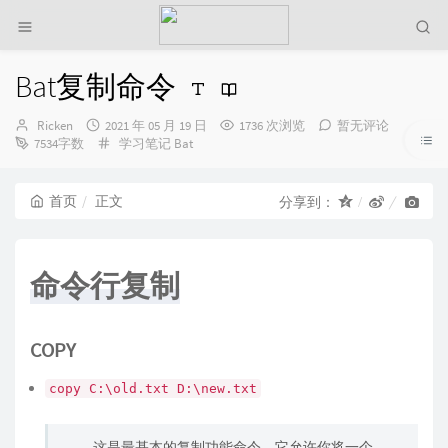
Bat复制命令
博
发
Ricken
2021 年 05 月 19 日
1736 次浏览
暂无评论
主：
布
分
7534字数
学习笔记
Bat
时
类：
间：
首页
正文
分享到：
命令行复制
COPY
copy C:\old.txt D:\new.txt
这是最基本的复制功能命令。它允许你将一个