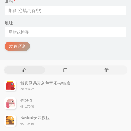
邮箱
*
地址
发表评论
热
最
随
门
新
机
文
评
文
解锁网易云灰色音乐--Win篇
章
论
章
浏览次数:
39472
你好呀
浏览次数:
17348
Navicat安装教程
浏览次数:
10315